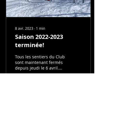
8 avr. 2023
∙
1
min
Saison 2022-2023
terminée!
Tous les sentiers du Club
sont maintenant fermés
depuis jeudi le 6 avril.
Les bénévoles s'affairent
déjà depuis quelques
jours à ranger...
57
0
Voir plus