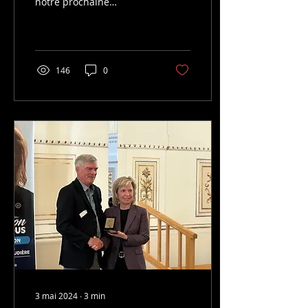
notre prochaine
Assemblée Générale
Annuelle, qui se tiendra
en présentiel selon les...
146
0
3 mai 2024
∙
3
min