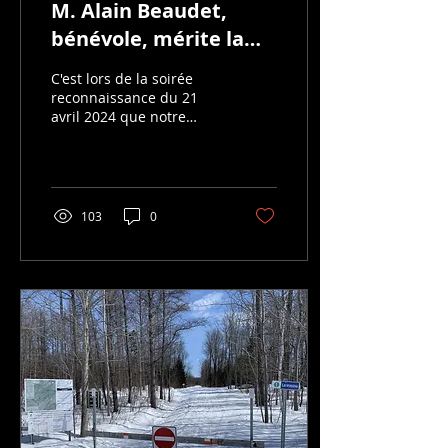
M. Alain Beaudet,
bénévole, mérite la
médaille de notre
C'est lors de la soirée
députée!
reconnaissance du 21
avril 2024 que notre
collègue, ami et
administrateur du Club
de Ski de Fond
Chaudière-Ouest,...
103
0